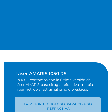
Empieza a ver
mejor la vida
Láser AMARIS 1050 RS
Operación de miopía, vista cansada,
En IOTT contamos con la última versión del
cataratas, astigmatismo, retina...
Láser AMARIS para cirugía refractiva: miopía,
hipermetropía, astigmatismo o presbicia.
LLAMA AHORA
LA MEJOR TECNOLOGÍA PARA CIRUGÍA
REFRACTIVA