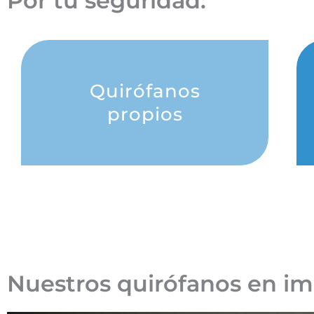
Por tu seguridad:
Quirófanos
propios
Nuestros quirófanos en i