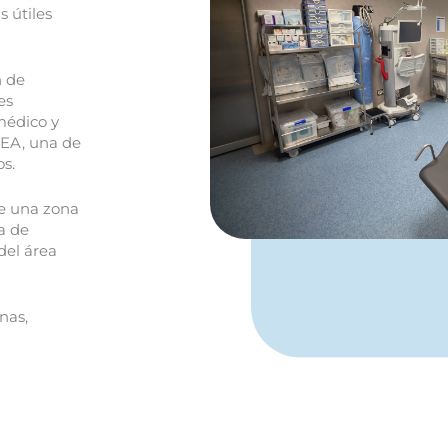
 útiles
n de
es
médico y
REA, una de
os.
ste una zona
a de
del área
nas,