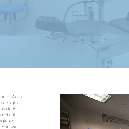
on el Área
 cirugía
os de los
a actual
ogía en
ora, así