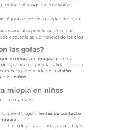
a reducir el riesgo de progresión:
ía
, algunos ejercicios pueden ayudar a
es esenciales para la salud ocular,
uede apoyar la salud general de los
ojos
.
on las gafas?
sión
en
niños
con
miopía
, pero no
e ayudar a mejorar la calidad de vida
a corrección adecuada de la
visión
en los
niños
.
la miopía en niños
entes métodos:
ortoqueratología o
lentes de contacto
a
miopía
.
e el uso de gotas de atropina en bajas