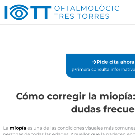
Ir
al
contenido
Pide cita ahora
¡Primera consulta informativa 
Cómo corregir la miopía
dudas frecue
La
miopía
es una de las condiciones visuales más comunes
personas de todas las edades. Aquellos que la padecen encue