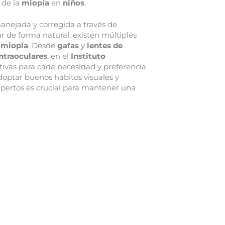
 de la
miopía
en
niños
.
anejada y corregida a través de
r de forma natural, existen múltiples
a
miopía
. Desde
gafas
y
lentes de
intraoculares
, en el
Instituto
ivas para cada necesidad y preferencia
doptar buenos hábitos visuales y
expertos es crucial para mantener una