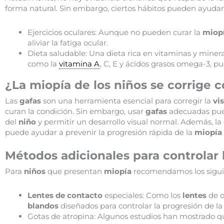
forma natural. Sin embargo, ciertos hábitos pueden ayudar 
Ejercicios oculares: Aunque no pueden curar la
miop
aliviar la fatiga ocular.
Dieta saludable: Una dieta rica en vitaminas y mineral
como la
vitamina A
, C, E y ácidos grasos omega-3, p
¿La miopía de los niños se corrige c
Las
gafas
son una herramienta esencial para corregir la
vi
curan la condición. Sin embargo, usar
gafas
adecuadas pued
del
niño
y permitir un desarrollo visual normal. Además, l
puede ayudar a prevenir la progresión rápida de la
miopía
Métodos adicionales para controlar 
Para
niños
que presentan
miopía
recomendamos los sigui
Lentes de contacto
especiales: Como los
lentes
de 
blandos
diseñados para controlar la progresión de l
Gotas de atropina: Algunos estudios han mostrado qu