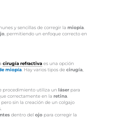
nes y sencillas de corregir la
miopía
.
jo
, permitiendo un enfoque correcto en
la
cirugía refractiva
es una opción
de miopía
. Hay varios tipos de
cirugía
,
ste procedimiento utiliza un
láser
para
oque correctamente en la
retina
.
, pero sin la creación de un colgajo
.
entes
dentro del
ojo
para corregir la