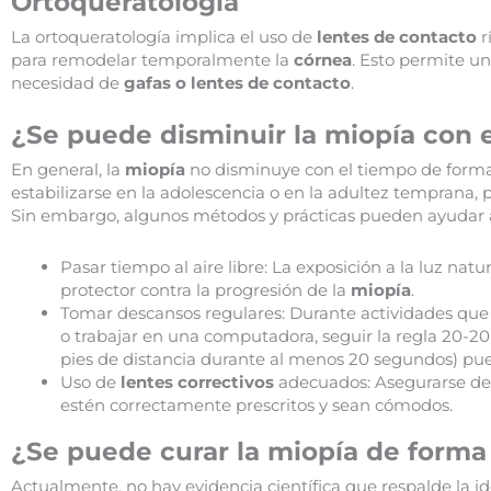
Ortoqueratología
La ortoqueratología implica el uso de
lentes de contacto
r
para remodelar temporalmente la
córnea
. Esto permite u
necesidad de
gafas o lentes de contacto
.
¿Se puede disminuir la miopía con 
En general, la
miopía
no disminuye con el tiempo de forma
estabilizarse en la adolescencia o en la adultez temprana, p
Sin embargo, algunos métodos y prácticas pueden ayudar a
Pasar tiempo al aire libre: La exposición a la luz nat
protector contra la progresión de la
miopía
.
Tomar descansos regulares: Durante actividades que
o trabajar en una computadora, seguir la regla 20-20
pies de distancia durante al menos 20 segundos) pue
Uso de
lentes correctivos
adecuados: Asegurarse de
estén correctamente prescritos y sean cómodos.
¿Se puede curar la miopía de forma
Actualmente, no hay evidencia científica que respalde la i