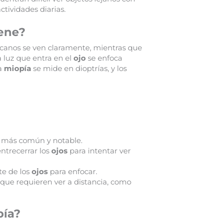
actividades diarias.
iene?
ercanos se ven claramente, mientras que
a luz que entra en el
ojo
se enfoca
La
miopía
se mide en dioptrías, y los
a
más común y notable.
ntrecerrar los
ojos
para intentar ver
te de los
ojos
para enfocar.
 que requieren ver a distancia, como
pía?