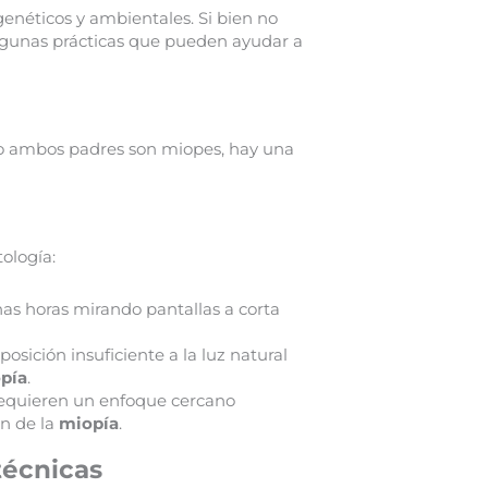
enéticos y ambientales. Si bien no
algunas prácticas que pueden ayudar a
o ambos padres son miopes, hay una
ología:
has horas mirando pantallas a corta
osición insuficiente a la luz natural
pía
.
 requieren un enfoque cercano
ón de la
miopía
.
técnicas