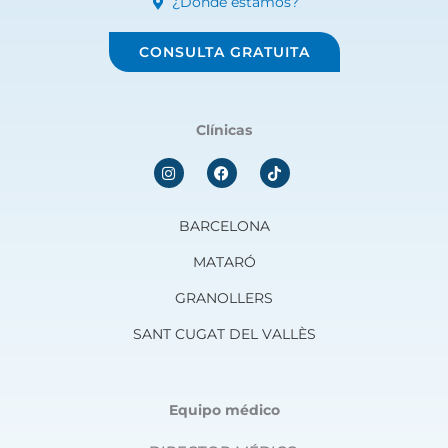
¿Dónde estamos?
CONSULTA GRATUITA
Clínicas
I
F
n
a
s
c
t
e
a
b
BARCELONA
g
o
r
o
MATARÓ
a
k
m
GRANOLLERS
SANT CUGAT DEL VALLÈS
Equipo médico