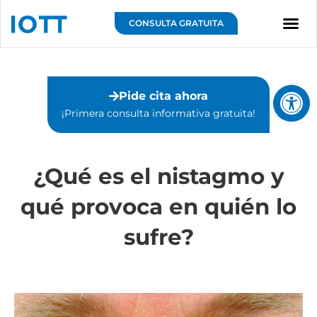
Ir
al
CONSULTA GRATUITA
contenido
Sobre IOTT
Abrir 
Pide cita ahora
¡Primera consulta informativa gratuita!⁣
¿Qué es el nistagmo y
qué provoca en quién lo
sufre?