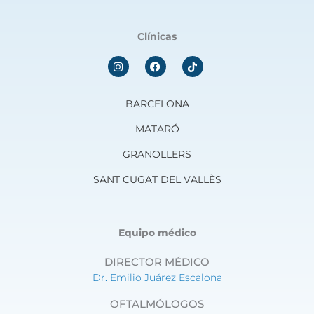
Clínicas
I
F
n
a
s
c
t
e
a
b
BARCELONA
g
o
r
o
MATARÓ
a
k
m
GRANOLLERS
SANT CUGAT DEL VALLÈS
Equipo médico
DIRECTOR MÉDICO
Dr. Emilio Juárez Escalona
OFTALMÓLOGOS