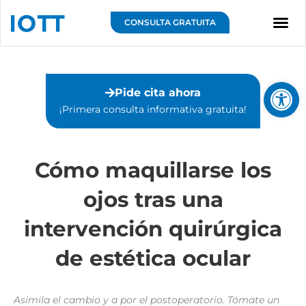
Ir
al
CONSULTA GRATUITA
contenido
Sobre IOTT
Abrir 
Pide cita ahora
¡Primera consulta informativa gratuita!⁣
Cómo maquillarse los
ojos tras una
intervención quirúrgica
de estética ocular
Asimila el cambio y a por el postoperatorio. Tómate un