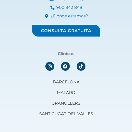
900 842 848
¿Dónde estamos?
CONSULTA GRATUITA
Clínicas
I
F
n
a
s
c
t
e
a
b
BARCELONA
g
o
r
o
MATARÓ
a
k
m
GRANOLLERS
SANT CUGAT DEL VALLÈS