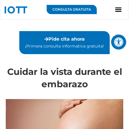
Ir
al
CONSULTA GRATUITA
contenido
Sobre IOTT
Abrir 
Pide cita ahora
¡Primera consulta informativa gratuita!⁣
Cuidar la vista durante el
embarazo