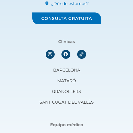
¿Dónde estamos?
CONSULTA GRATUITA
Clínicas
I
F
n
a
s
c
t
e
a
b
BARCELONA
g
o
r
o
MATARÓ
a
k
m
GRANOLLERS
SANT CUGAT DEL VALLÈS
Equipo médico