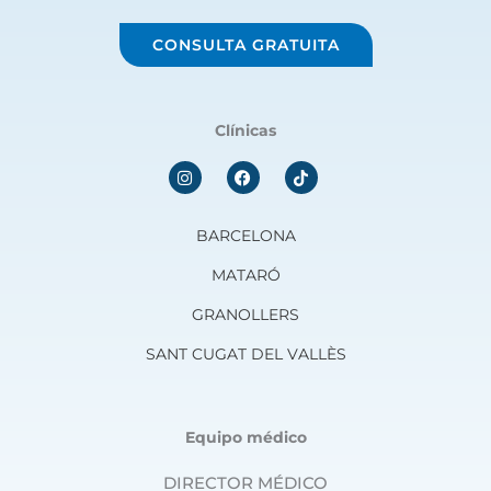
CONSULTA GRATUITA
Clínicas
I
F
n
a
s
c
t
e
a
b
BARCELONA
g
o
r
o
MATARÓ
a
k
m
GRANOLLERS
SANT CUGAT DEL VALLÈS
Equipo médico
DIRECTOR MÉDICO