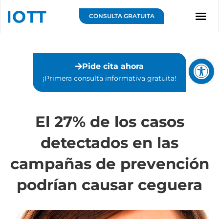
Ir
al
CONSULTA GRATUITA
contenido
Sobre IOTT
Abrir 
Pide cita ahora
¡Primera consulta informativa gratuita!⁣
El 27% de los casos
detectados en las
campañas de prevención
podrían causar ceguera