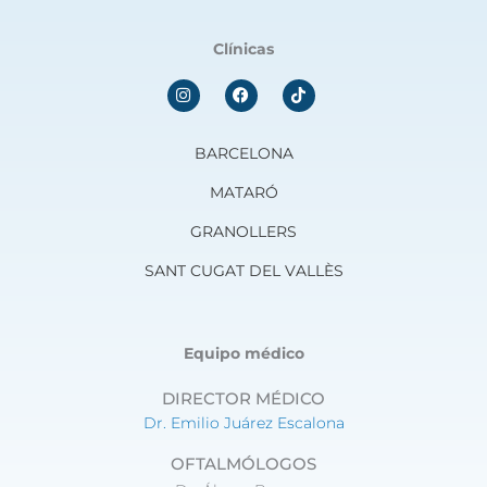
Clínicas
I
F
n
a
s
c
t
e
a
b
BARCELONA
g
o
r
o
MATARÓ
a
k
m
GRANOLLERS
SANT CUGAT DEL VALLÈS
Equipo médico
DIRECTOR MÉDICO
Dr. Emilio Juárez Escalona
OFTALMÓLOGOS