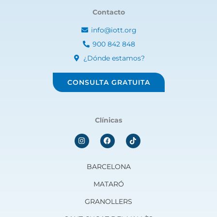
Contacto
info@iott.org
900 842 848
¿Dónde estamos?
CONSULTA GRATUITA
Clínicas
I
F
n
a
s
c
t
e
a
b
BARCELONA
g
o
r
o
MATARÓ
a
k
m
GRANOLLERS