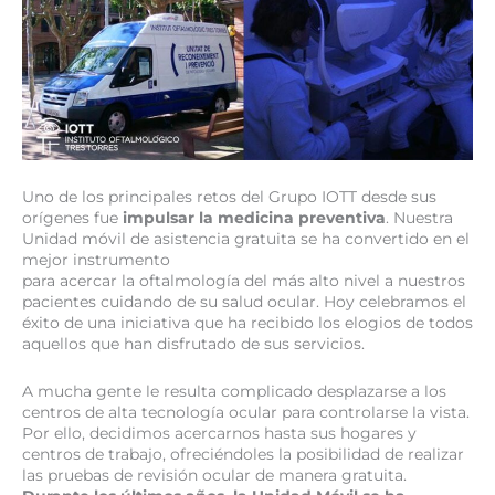
Uno de los principales retos del Grupo IOTT desde sus
orígenes fue
impulsar la medicina preventiva
. Nuestra
Unidad móvil de asistencia gratuita se ha convertido en el
mejor instrumento
para acercar la oftalmología del más alto nivel a nuestros
pacientes cuidando de su salud ocular. Hoy celebramos el
éxito de una iniciativa que ha recibido los elogios de todos
aquellos que han disfrutado de sus servicios.
A mucha gente le resulta complicado desplazarse a los
centros de alta tecnología ocular para controlarse la vista.
Por ello, decidimos acercarnos hasta sus hogares y
centros de trabajo, ofreciéndoles la posibilidad de realizar
las pruebas de revisión ocular de manera gratuita.