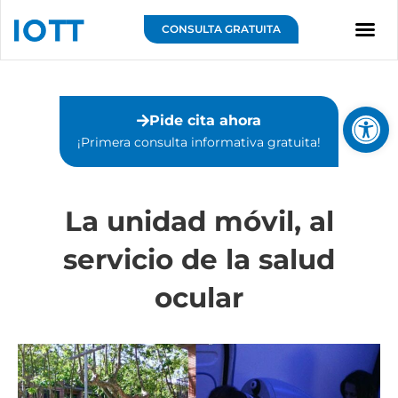
Ir
al
CONSULTA GRATUITA
contenido
Sobre IOTT
Abrir 
Pide cita ahora
¡Primera consulta informativa gratuita!⁣
La unidad móvil, al
servicio de la salud
ocular