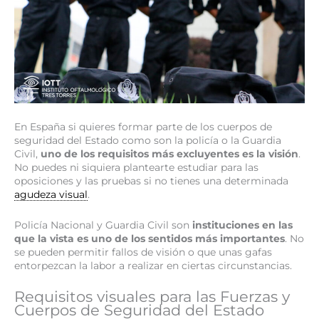
En España si quieres formar parte de los cuerpos de
seguridad del Estado como son la policía o la Guardia
Civil,
uno de los requisitos más excluyentes es la visión
.
No puedes ni siquiera plantearte estudiar para las
oposiciones y las pruebas si no tienes una determinada
agudeza visual
.
Policía Nacional y Guardia Civil son
instituciones en las
que la vista es uno de los sentidos más importantes
. No
se pueden permitir fallos de visión o que unas gafas
entorpezcan la labor a realizar en ciertas circunstancias.
Requisitos visuales para las Fuerzas y
Cuerpos de Seguridad del Estado