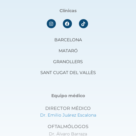
Clínicas
I
F
n
a
s
c
t
e
a
b
BARCELONA
g
o
r
o
MATARÓ
a
k
m
GRANOLLERS
SANT CUGAT DEL VALLÈS
Equipo médico
DIRECTOR MÉDICO
Dr. Emilio Juárez Escalona
OFTALMÓLOGOS
Dr. Álvaro Barraza