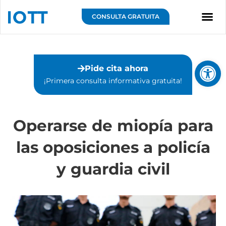
Ir
al
CONSULTA GRATUITA
contenido
Sobre IOTT
Abrir 
Pide cita ahora
¡Primera consulta informativa gratuita!⁣
Operarse de miopía para
las oposiciones a policía
y guardia civil