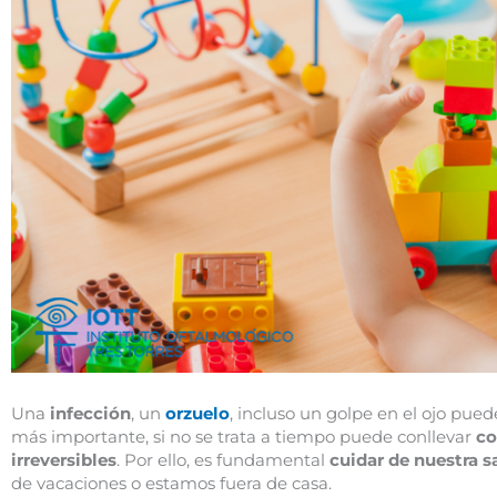
Una
infección
, un
orzuelo
, incluso un golpe en el ojo pued
más importante, si no se trata a tiempo puede conllevar
co
irreversibles
. Por ello, es fundamental
cuidar de nuestra sa
de vacaciones o estamos fuera de casa.