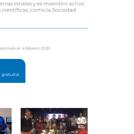
ternacionales y es miembro activo
 científicas, como la Sociedad
blicado el:
4 febrero 2020
gratuita!⁣