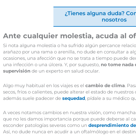
¿Tienes alguna duda? Co
nosotros
Ante cualquier molestia, acuda al o
Si nota alguna molestia o ha sufrido algún percance relaci
arañazo por una rama o arenilla, no dude en consultar a al
ocasiones, una afección que no se trata a tiempo puede d
una infección o una úlcera. Y, por supuesto,
no tome nada o
supervisión
de un experto en salud ocular.
Algo muy habitual en los viajes es el
cambio de clima
. Pa
secos, fríos o calientes, puede alterar el estado de nuestro
además suele padecer de
sequedad
, pídale a su médico qu
A veces notamos cambios en nuestra visión, como manchas,
que no les damos importancia porque puede deberse al can
esconder patologías severas como un
desprendimiento de
Así, no dude nunca en acudir a un oftalmólogo en el destin