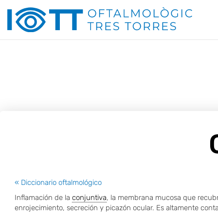
Ir
al
contenido
« Diccionario oftalmológico
Inflamación de la
conjuntiva
, la membrana mucosa que recubre l
enrojecimiento, secreción y picazón ocular. Es altamente cont