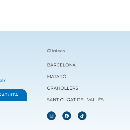
Clínicas
BARCELONA
MATARÓ
os?
GRANOLLERS
RATUITA
SANT CUGAT DEL VALLÈS
I
F
n
a
s
c
t
e