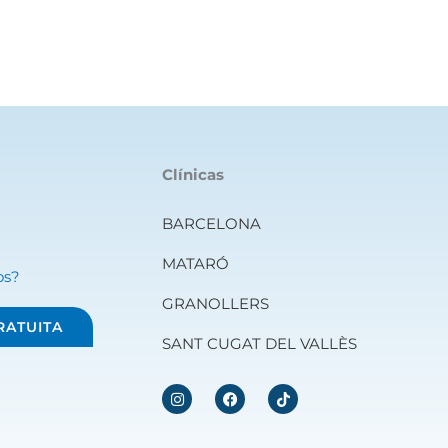
Clínicas
BARCELONA
MATARÓ
os?
GRANOLLERS
RATUITA
SANT CUGAT DEL VALLÈS
I
F
n
a
s
c
t
e