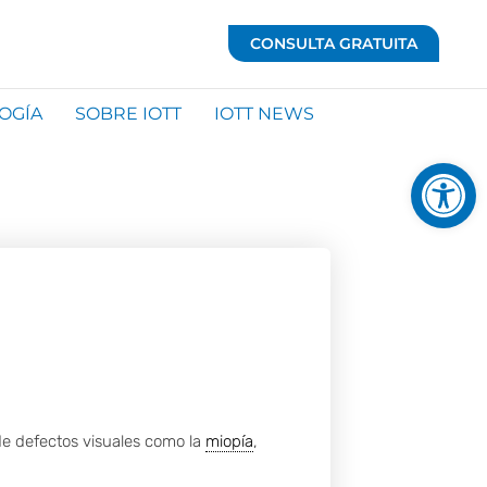
CONSULTA GRATUITA
OGÍA
SOBRE IOTT
IOTT NEWS
Abrir 
 de defectos visuales como la
miopía
,