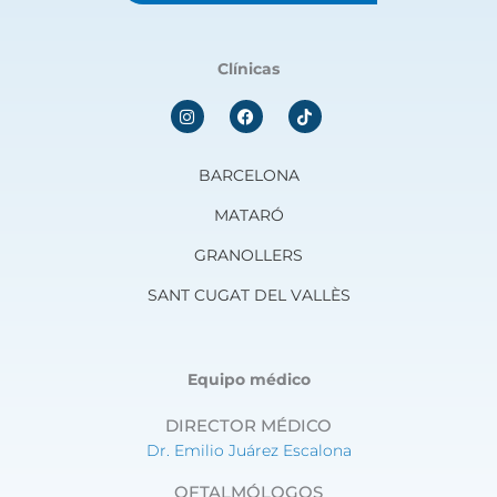
Clínicas
I
F
n
a
s
c
t
e
a
b
BARCELONA
g
o
r
o
MATARÓ
a
k
m
GRANOLLERS
SANT CUGAT DEL VALLÈS
Equipo médico
DIRECTOR MÉDICO
Dr. Emilio Juárez Escalona
OFTALMÓLOGOS