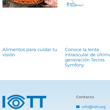
Alimentos para cuidar tu
Conoce la lente
visión
intraocular de últim
generación Tecnis
Symfony
Contacto
info@iott.org