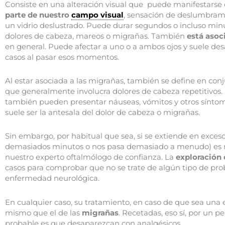
Consiste en una alteración visual que puede manifestars
parte de nuestro
campo visual
, sensación de deslumbrami
un vidrio deslustrado. Puede durar segundos o incluso minu
dolores de cabeza, mareos o migrañas. También
está asoc
en general. Puede afectar a uno o a ambos ojos y suele des
casos al pasar esos momentos.
Al estar asociada a las migrañas, también se define en co
que generalmente involucra dolores de cabeza repetitivos. 
también pueden presentar náuseas, vómitos y otros síntom
suele ser la antesala del dolor de cabeza o migrañas.
Sin embargo, por habitual que sea, si se extiende en exceso
demasiados minutos o nos pasa demasiado a menudo) es
nuestro experto oftalmólogo de confianza. La
exploración
casos para comprobar que no se trate de algún tipo de prob
enfermedad neurológica.
En cualquier caso, su tratamiento, en caso de que sea una 
mismo que el de las
migrañas
. Recetadas, eso sí, por un p
probable es que desaparezcan con analgésicos.