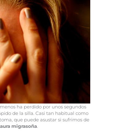
en menos ha perdido por unos segundos
ápido de la silla. Casi tan habitual como
ntoma, que puede asustar si sufrimos de
aura migrasoña
.