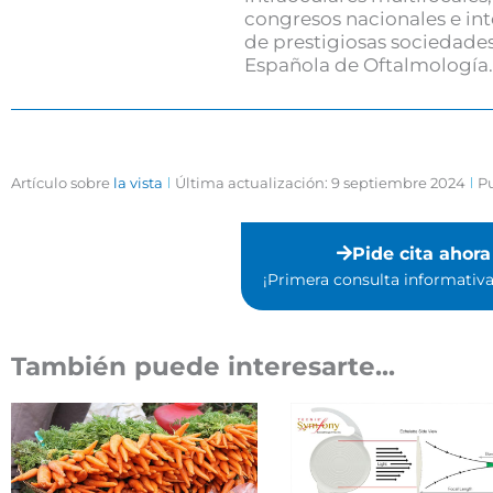
congresos nacionales e in
de prestigiosas sociedades
Española de Oftalmología.
Artículo sobre
la vista
Última actualización: 9 septiembre 2024
Pu
Pide cita ahora
¡Primera consulta informativa 
También puede interesarte...