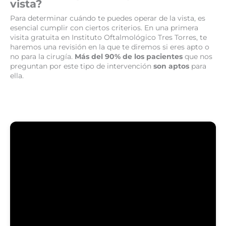
vista?
Para determinar cuándo te puedes operar de la vista, es
esencial cumplir con ciertos criterios. En una primera
visita gratuita en Instituto Oftalmológico Tres Torres, te
haremos una revisión en la que te diremos si eres apto o
no para la cirugía.
Más del 90% de los pacientes
que nos
preguntan por este tipo de intervención
son aptos
para
ella.