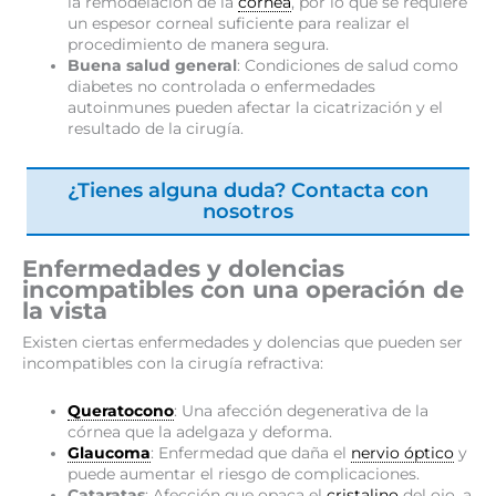
la remodelación de la
córnea
, por lo que se requiere
un espesor corneal suficiente para realizar el
procedimiento de manera segura.
Buena salud general
: Condiciones de salud como
diabetes no controlada o enfermedades
autoinmunes pueden afectar la cicatrización y el
resultado de la cirugía.
¿Tienes alguna duda? Contacta con
nosotros
Enfermedades y dolencias
incompatibles con una operación de
la vista
Existen ciertas enfermedades y dolencias que pueden ser
incompatibles con la cirugía refractiva:
Queratocono
: Una afección degenerativa de la
córnea que la adelgaza y deforma.
Glaucoma
: Enfermedad que daña el
nervio óptico
y
puede aumentar el riesgo de complicaciones.
Cataratas
: Afección que opaca el
cristalino
del ojo, a