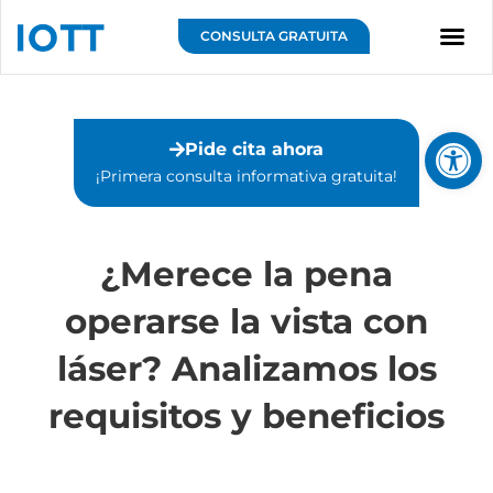
Ir
al
CONSULTA GRATUITA
contenido
Sobre IOTT
Abrir 
Pide cita ahora
¡Primera consulta informativa gratuita!⁣
¿Merece la pena
operarse la vista con
láser? Analizamos los
requisitos y beneficios