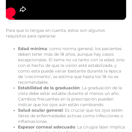
Para que lo tengas en cuenta, estos son algunos
requisitos para operarse:
Edad mínima
: como norma general, los pacientes
deben tener más de 18 años, aunque hay casos
excepcionales. El tema no va tanto con la edad, sino
con el hecho de que la visión esté estabilizada, y
como esta puede variar bastante durante la época
de ‘crecimiento’, se estima que hasta los 18 no es
recomendable.
Estabilidad de la graduación
: La graduación de la
vista debe estar estable durante al menos un año.
Cambios frecuentes en la prescripción pueden
indicar que los ojos aún están cambiando.
Salud ocular general
: Es crucial que los ojos estén
libres de enfermedades activas como infecciones o
inflamaciones.
Espesor corneal adecuado
: La cirugía láser implica