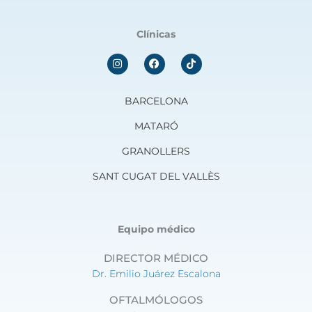
Clínicas
I
F
n
a
s
c
t
e
a
b
BARCELONA
g
o
r
o
MATARÓ
a
k
m
GRANOLLERS
SANT CUGAT DEL VALLÈS
Equipo médico
DIRECTOR MÉDICO
Dr. Emilio Juárez Escalona
OFTALMÓLOGOS