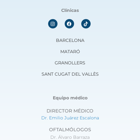
Clínicas
I
F
n
a
s
c
t
e
a
b
BARCELONA
g
o
r
o
MATARÓ
a
k
m
GRANOLLERS
SANT CUGAT DEL VALLÈS
Equipo médico
DIRECTOR MÉDICO
Dr. Emilio Juárez Escalona
OFTALMÓLOGOS
Dr. Álvaro Barraza