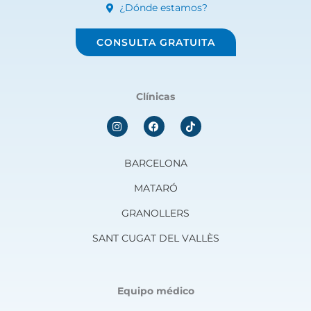
¿Dónde estamos?
CONSULTA GRATUITA
Clínicas
I
F
n
a
s
c
t
e
a
b
BARCELONA
g
o
r
o
MATARÓ
a
k
m
GRANOLLERS
SANT CUGAT DEL VALLÈS
Equipo médico