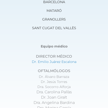
a
b
BARCELONA
g
o
r
o
MATARÓ
a
k
m
GRANOLLERS
SANT CUGAT DEL VALLÈS
Equipo médico
DIRECTOR MÉDICO
Dr. Emilio Juárez Escalona
OFTALMÓLOGOS
Dr. Álvaro Barraza
Dr. Jesús Torres
Dra. Socorro Alforja
Dra. Carolina Pallàs
Dr. Joan Giralt
Dra. Angelina Bardina
Dra. Marina García