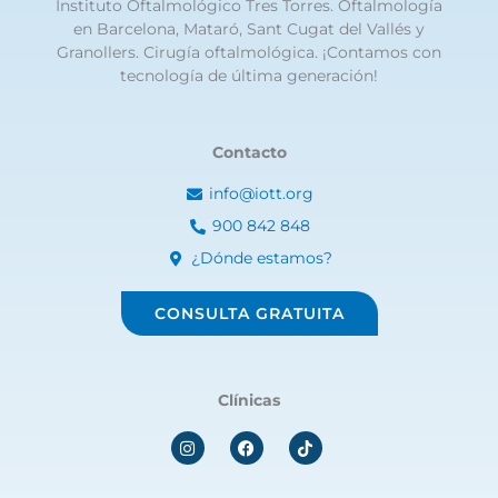
Instituto Oftalmológico Tres Torres. Oftalmología
en Barcelona, Mataró, Sant Cugat del Vallés y
Granollers. Cirugía oftalmológica. ¡Contamos con
tecnología de última generación!
Contacto
info@iott.org
900 842 848
¿Dónde estamos?
CONSULTA GRATUITA
Clínicas
I
F
n
a
s
c
t
e