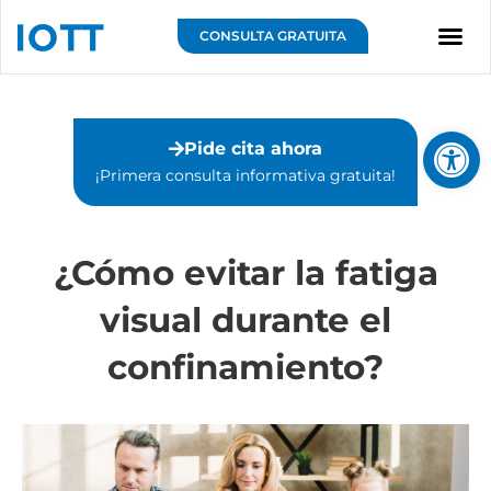
Ir
al
CONSULTA GRATUITA
contenido
Sobre IOTT
Abrir 
Pide cita ahora
¡Primera consulta informativa gratuita!⁣
¿Cómo evitar la fatiga
visual durante el
confinamiento?