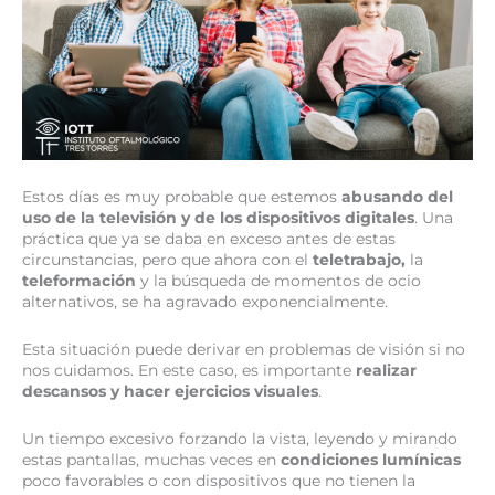
Estos días es muy probable que estemos
abusando del
uso de la televisión y de los dispositivos digitales
. Una
práctica que ya se daba en exceso antes de estas
circunstancias, pero que ahora con el
teletrabajo,
la
teleformación
y la búsqueda de momentos de ocio
alternativos, se ha agravado exponencialmente.
Esta situación puede derivar en problemas de visión si no
nos cuidamos. En este caso, es importante
realizar
descansos y hacer ejercicios visuales
.
Un tiempo excesivo forzando la vista, leyendo y mirando
estas pantallas, muchas veces en
condiciones lumínicas
poco favorables o con dispositivos que no tienen la