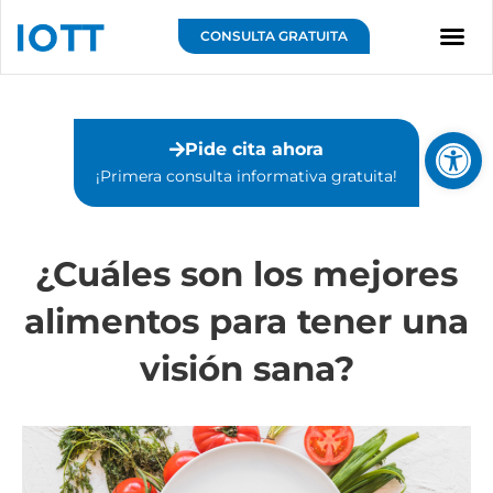
Ir
al
CONSULTA GRATUITA
contenido
Sobre IOTT
Abrir 
Pide cita ahora
¡Primera consulta informativa gratuita!⁣
¿Cuáles son los mejores
alimentos para tener una
visión sana?