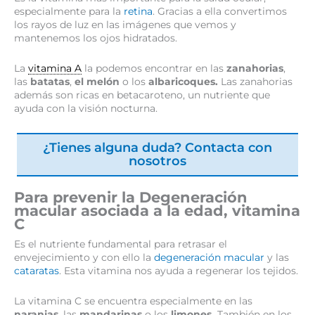
especialmente para la
retina
. Gracias a ella convertimos
los rayos de luz en las imágenes que vemos y
mantenemos los ojos hidratados.
La
vitamina A
la podemos encontrar en las
zanahorias
,
las
batatas
,
el melón
o los
albaricoques.
Las zanahorias
además son ricas en betacaroteno, un nutriente que
ayuda con la visión nocturna.
¿Tienes alguna duda? Contacta con
nosotros
Para prevenir la Degeneración
macular asociada a la edad, vitamina
C
Es el nutriente fundamental para retrasar el
envejecimiento y con ello la
degeneración macular
y las
cataratas
. Esta vitamina nos ayuda a regenerar los tejidos.
La vitamina C se encuentra especialmente en las
naranjas
, las
mandarinas
o los
limones.
También en los