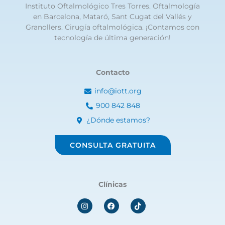
Instituto Oftalmológico Tres Torres. Oftalmología
en Barcelona, Mataró, Sant Cugat del Vallés y
Granollers. Cirugía oftalmológica. ¡Contamos con
tecnología de última generación!
Contacto
info@iott.org
900 842 848
¿Dónde estamos?
CONSULTA GRATUITA
Clínicas
I
F
n
a
s
c
t
e