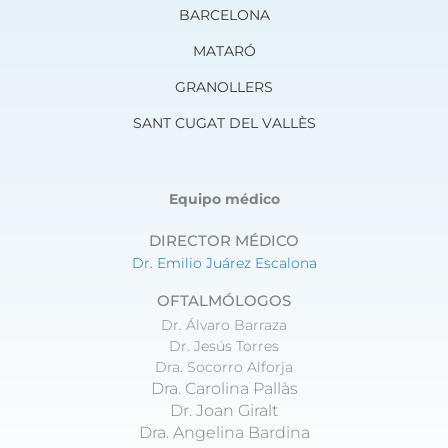
a
b
BARCELONA
g
o
r
o
MATARÓ
a
k
m
GRANOLLERS
SANT CUGAT DEL VALLÈS
Equipo médico
DIRECTOR MÉDICO
Dr. Emilio Juárez Escalona
OFTALMÓLOGOS
Dr. Álvaro Barraza
Dr. Jesús Torres
Dra. Socorro Alforja
Dra. Carolina Pallàs
Dr. Joan Giralt
Dra. Angelina Bardina